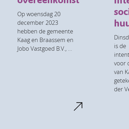
soc
Op woensdag 20
hu
december 2023
hebben de gemeente
Dins
Kaag en Braassem en
is de
Jobo Vastgoed B.V., ...
inten
voor 
van K
getek
der Ve