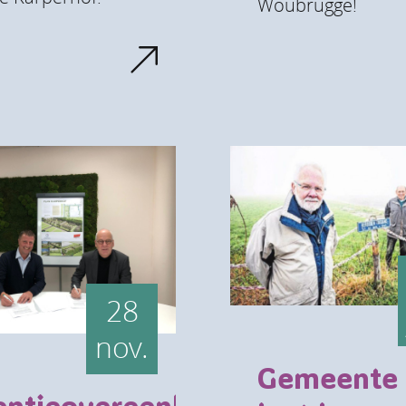
Woubrugge!
28
nov.
Gemeente
entieovereenkomst