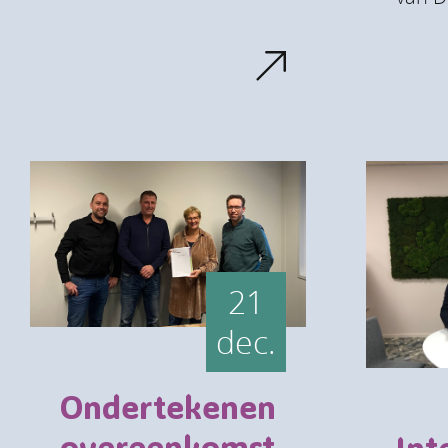
21
dec.
Ondertekenen
overeenkomst
Int