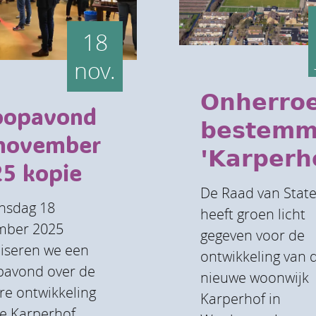
18
nov.
𝗢𝗻𝗵𝗲𝗿𝗿𝗼𝗲
oopavond
𝗯𝗲𝘀𝘁𝗲𝗺𝗺
 november
'𝗞𝗮𝗿𝗽𝗲𝗿𝗵
5 kopie
De Raad van Stat
nsdag 18
heeft groen licht
mber 2025
gegeven voor de
iseren we een
ontwikkeling van 
pavond over de
nieuwe woonwijk
re ontwikkeling
Karperhof in
e Karperhof.