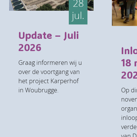
28
jul.
Update – Juli
2026
Inl
18
Graag informeren wij u
over de voortgang van
202
het project Karperhof
in Woubrugge.
Op di
nove
organ
inloo
verde
van D