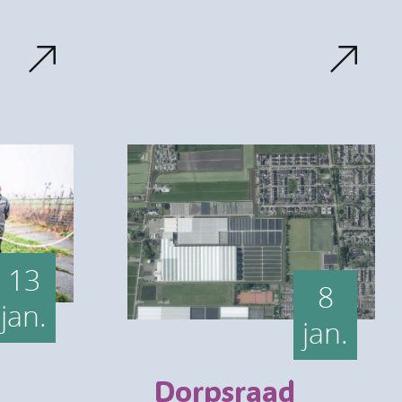
13
8
jan.
jan.
Dorpsraad