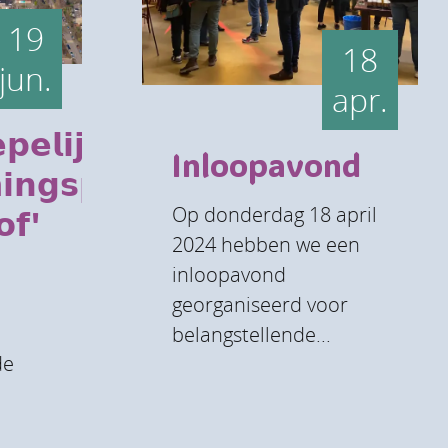
19
18
jun.
apr.
𝗲𝗹𝗶𝗷𝗸
Inloopavond
𝗻𝗴𝘀𝗽𝗹𝗮𝗻
Op donderdag 18 april
𝗳'
2024 hebben we een
e
inloopavond
georganiseerd voor
belangstellende...
de