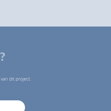
n?
n dit project.