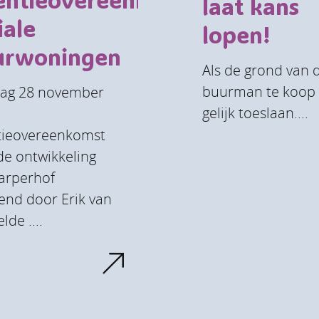
laat kans
iale
lopen!
urwoningen
Als de grond van 
buurman te koop 
dag 28 november
gelijk toeslaan....
tieovereenkomst
de ontwikkeling
arperhof
end door Erik van
lde ....